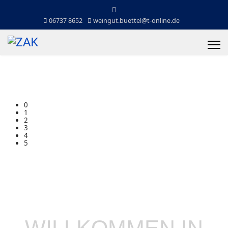
06737 8652
weingut.buettel@t-online.de
0
1
2
3
4
5