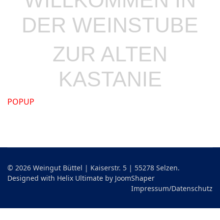
WILLKOMMEN IN
DER
WEINSTUBE
ZUR ALTEN
KASTANIE
POPUP
© 2026 Weingut Büttel | Kaiserstr. 5 | 55278 Selzen.
Designed with Helix Ultimate by
JoomShaper
Impressum/Datenschutz